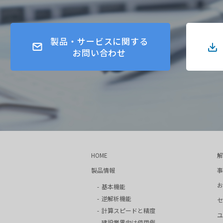
製品・サービスに関する
お問い合わせ
HOME
解
製品情報
事
お
基本機能
逆解析機能
セ
計算スピードと精度
ユ
建設業界向け使用例