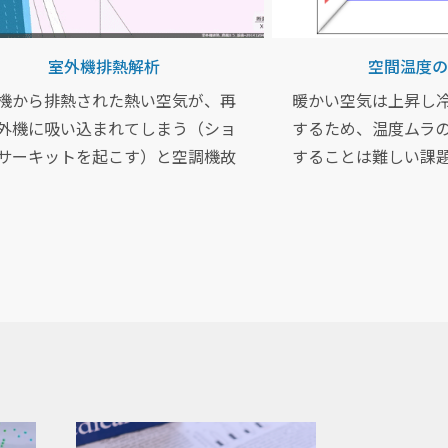
室外機排熱解析
空間温度の
機から排熱された熱い空気が、再
暖かい空気は上昇し
外機に吸い込まれてしまう（ショ
するため、温度ムラ
サーキットを起こす）と空調機故
することは難しい課
原因となります。今回はこれらの
FlowDesigner
を解決するため、室外機近傍の気
効率的にかつスピー
温度の様子を検討します。
決することができま