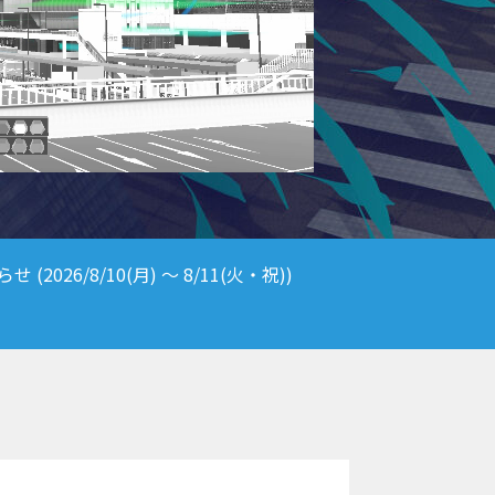
6/8/10(月) ～ 8/11(火・祝))