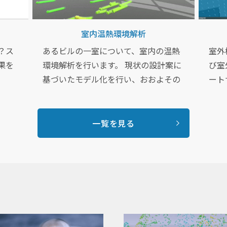
室内温熱環境解析
？ス
あるビルの一室について、室内の温熱
室外
果を
環境解析を行います。 現状の設計案に
び室
基づいたモデル化を行い、おおよその
ート
温度分布を求め、 結果表示に3DCADデ
障の
ータを用いてリアリティのある資料を
課題
作成します。
流・
一覧を見る