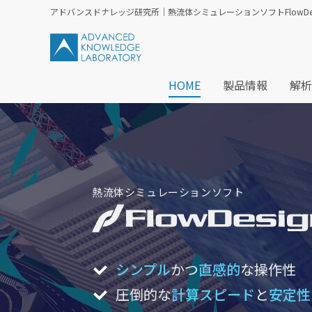
アドバンスドナレッジ研究所｜熱流体シミュレーションソフトFlowDesi
HOME
製品情報
解析
熱流体シミュレーションソフト
シンプル
かつ
直感的
な操作性
圧倒的な
計算スピード
と
安定性