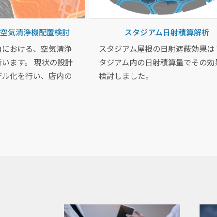
空気清浄機配置検討
スタジアム日射積算解析
角における、空気清浄
スタジアム屋根の日射遮蔽効果は
います。 現状の設計
タジアム内の日射積算量でその効
デル化を行い、店内の
検討しました。
空気清浄機を置いた場
をシミュレーションに
。