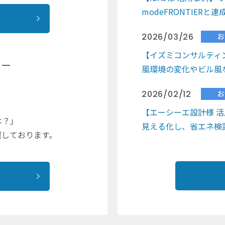
modeFRONTIER
2026/03/26
お
【イズミコンサルティ
ナー
風環境の変化やビル風
2026/02/12
お
」
【エーシーエ設計様 
は？」
見える化し、省エネ検
催しております。
2026/02/10
お
『建設ITガイド2026』
ーが掲載されました！