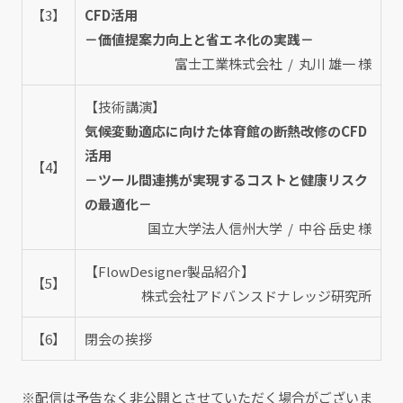
【3】
CFD活用
－価値提案力向上と省エネ化の実践－
富士工業株式会社 / 丸川 雄一 様
【技術講演】
気候変動適応に向けた体育館の断熱改修のCFD
活用
【4】
－ツール間連携が実現するコストと健康リスク
の最適化－
国立大学法人信州大学 / 中谷 岳史 様
【FlowDesigner製品紹介】
【5】
株式会社アドバンスドナレッジ研究所
【6】
閉会の挨拶
※配信は予告なく非公開とさせていただく場合がございま