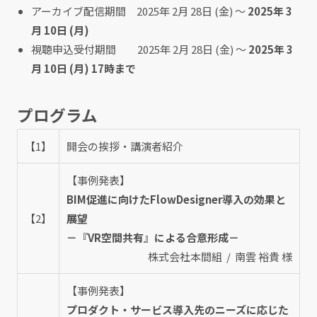
アーカイブ配信期間 2025年 2月 28日 (金) ～
2025年 3
月 10日 (月)
視聴申込受付期間 2025年 2月 28日 (金) ～
2025年 3
月 10日 (月) 17時まで
プログラム
【1】
開会の挨拶・講演者紹介
【事例発表】
BIM促進に向けたFlowDesigner導入の効果と
【2】
展望
－『VR空間共有』による合意形成－
株式会社本間組 / 南雲 裕貴 様
【事例発表】
プロダクト・サービス導入先のニーズに応じた