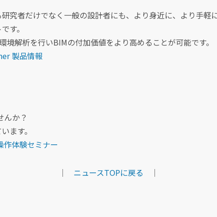
る研究者だけでなく一般の設計者にも、より身近に、より手軽
トです。
デルから環境解析を行いBIMの付加価値をより高めることが可能です。
gner 製品情報
ませんか？
ています。
er 操作体験セミナー
｜
ニュースTOPに戻る
｜