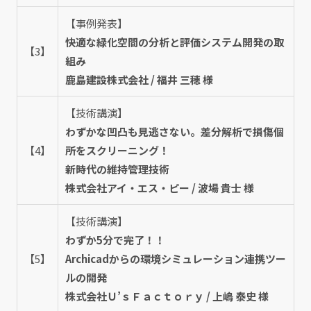
【事例発表】
快適な緑化空間の分析と評価システム開発の取
【3】
組み
鹿島建設株式会社 / 福井 三穂 様
【技術講演】
わずかな凹凸も見逃さない。差分解析で損傷個
【4】
所をスクリーニング！
新時代の維持管理技術
株式会社アイ・エス・ピー / 波場 貴士 様
【技術講演】
わずか5分で完了！！
【5】
Archicadからの環境シミュレーション連携ツー
ルの開発
株式会社Ｕ’ｓＦａｃｔｏｒｙ / 上嶋 泰史 様