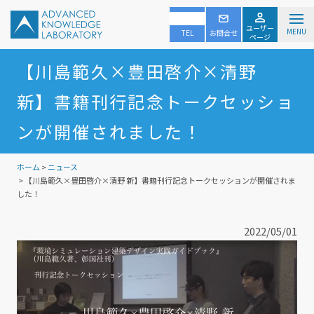
ユーザー
MENU
TEL
お問合せ
ページ
【川島範久×豊田啓介×清野
新】書籍刊行記念トークセッショ
ンが開催されました！
ホーム
>
ニュース
> 【川島範久×豊田啓介×清野 新】書籍刊行記念トークセッションが開催されま
した！
2022/05/01