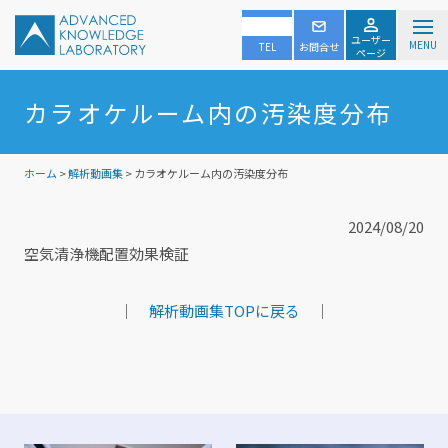
ユーザー
MENU
TEL
お問合せ
ページ
カラオケルーム内の汚染度分布
ホーム
>
解析動画集
> カラオケルーム内の汚染度分布
2024/08/20
空気清浄機配置効果検証
｜
解析動画集TOPに戻る
｜