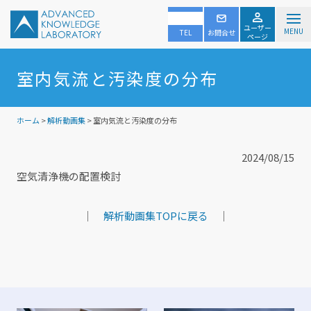
ユーザー
MENU
TEL
お問合せ
ページ
室内気流と汚染度の分布
ホーム
>
解析動画集
> 室内気流と汚染度の分布
2024/08/15
空気清浄機の配置検討
｜
解析動画集TOPに戻る
｜