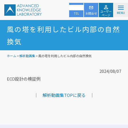
ユーザー
MENU
TEL
お問合せ
ページ
風の塔を利用したビル内部の自然
換気
ホーム
>
解析動画集
> 風の塔を利用したビル内部の自然換気
2024/08/07
ECO設計の検証例
｜
解析動画集TOPに戻る
｜