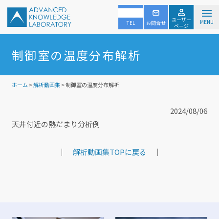
ユーザー
MENU
TEL
お問合せ
ページ
制御室の温度分布解析
ホーム
>
解析動画集
> 制御室の温度分布解析
2024/08/06
天井付近の熱だまり分析例
｜
解析動画集TOPに戻る
｜