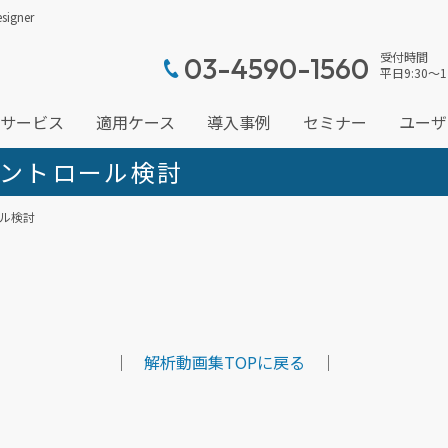
gner
受付時間
03-4590-1560
平日9:30～1
サービス
適用ケース
導入事例
セミナー
ユーザ
ントロール検討
ール検討
｜
解析動画集TOPに戻る
｜