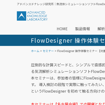
アドバンスドナレッジ研究所｜熱流体シミュレーションソフトFlowDesi
HOME
製品情報
解析
FlowDesigner 操
ホーム
>
セミナー
> FlowDesigner 操作体験セミナー
圧倒的な計算スピードと、シンプルで直感的
る気流解析シミュレーションソフトFlowDesi
本セミナーは、参加者の皆様にFlowDesi
す。 導入検討の段階で実際に触ってみたい、F
というFlowDesigner を初めて触る方向
本セミナーは【名古屋会場】での開催とな