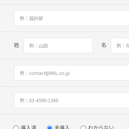
姓
名
導入済
未導入
わからない