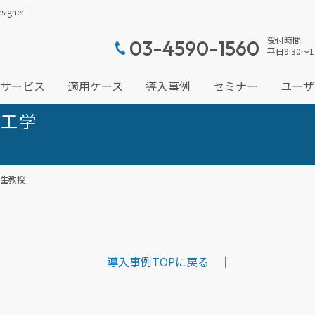
gner
受付時間
03-4590-1560
平日9:30～1
サービス
適用ケース
導入事例
セミナー
ユーザ
宙工学
悦生教授
｜
導入事例TOPに戻る
｜