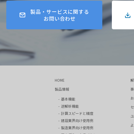
製品・サービスに関する
お問い合わせ
HOME
解
製品情報
事
お
基本機能
逆解析機能
セ
計算スピードと精度
ユ
建設業界向け使用例
よ
製造業界向け使用例