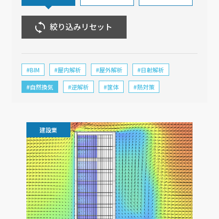
絞り込みリセット
#BIM
#屋内解析
#屋外解析
#日射解析
#自然換気
#逆解析
#筐体
#熱対策
建設業