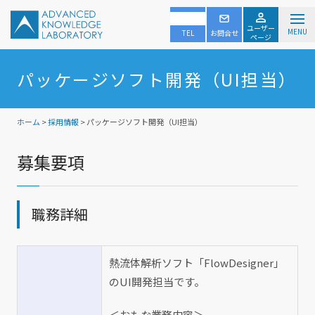
ユーザー
MENU
TEL
お問合せ
ページ
パッケージソフト開発（UI担当）
ホーム
>
採用情報
> パッケージソフト開発（UI担当）
募集要項
職務詳細
熱流体解析ソフト「FlowDesigner」
のUI開発担当です。
＜おもな業務内容＞