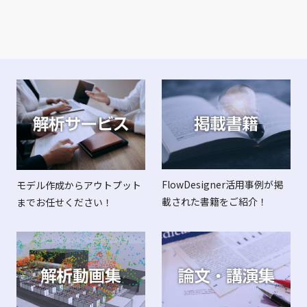
2021/08/01
お知らせ
【川島範久建築設計事務所 様】開放的かつ快適なオフィス
空間の設計
2021/08/01
お知らせ
【逆解析】書籍『電子機器の放熱・冷却技術と部材の開
発』に記事が掲載されました！
2021/07/01
お知らせ
FlowDesigner活用事例が掲
モデル作成からアウトプット
お問合せフォームで生じた障害について
載された書籍をご紹介！
までお任せください！
2021/07/01
お知らせ
オリンピック特別措置法に伴う休業のお知らせ
2021/07/01
お知らせ
夏季休業のお知らせ（8/7～8/15）