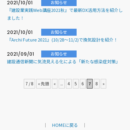
2021/10/01
お知らせ
『建設業実践Web講座2021秋』で最新DX活用方法を紹介し
ました！
2021/10/01
お知らせ
『Archi Future 2021』(10/28～11/2)で換気設計を紹介！
2021/09/01
お知らせ
建設通信新聞に気流見える化による「新たな感染症対策」
の記事が掲載されました
2021/08/01
お知らせ
7 / 8
« 先頭
«
...
4
5
6
7
8
»
【解析事例】書籍『建築設備と配管工事 2021年8月増刊
号』に掲載されました！
2021/08/01
お知らせ
【LIXIL様 活用事例】住宅における断熱性能評価の記事が掲
｜
HOMEに戻る
｜
載されました！