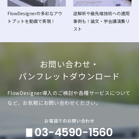
2021/06/01
イベント
FlowDesignerの多彩なアウ
逆解析や最先端技術への適用
『TECHNO-FRONTIER 2021』(6/23～25)で逆解析機能を
トプットを動画で表現！
事例も！論文・学会講演集リ
紹介！
スト
2021/06/01
お知らせ
日刊建設通信新聞BIM特集にFlowDesignerの記事が掲載さ
れました！
お問い合わせ・
2021/05/01
イベント
パンフレットダウンロード
ゼンリン主催セミナーにて「3D地図データを使った風・日
射シミュレーション」について講演します！2021年5月26
FlowDesigner導入のご検討や各種サービスについて
日(水)14:00～15:00
など、お気軽にお問い合わせください。
2021/04/01
お知らせ
日刊建設通信新聞BIM/CIM特集にFlowDesignerの記事が掲
お電話でのお問い合わせ
載されました！
03-4590-1560